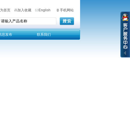
为首页
加入收藏
English
手机网站
信息发布
联系我们