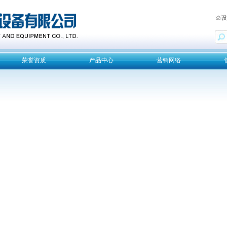
设
荣誉资质
产品中心
营销网络