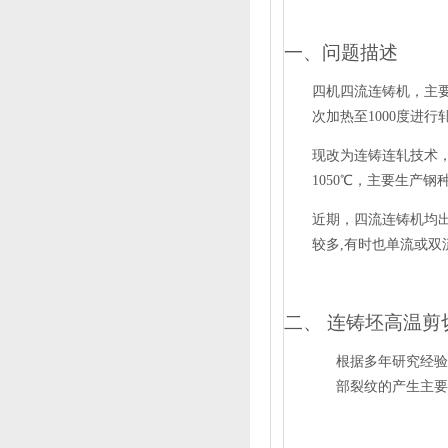
一、问题描述
四机四流连铸机，主
次加热至
1000
度进行
现改为连铸连轧技术
1050
℃，主要生产钢
近期，四流连铸机均
较多
,
有时也单流或双
二、
连铸坯高温剪
根据多年研究经验
部裂纹的产生主要