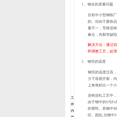
1、
钢水的质量问题
目前中小型钢铁厂
的。但由于废铁品
量不一，导致连铸
麻点，內裂等缺陷
解决方法：通过切
即调整工艺，处理
2、
钢坯的温度
钢坯的温度过高，
力下容易开裂，内
上角堆积出一个小
连铸连轧工艺中，
工
由于钢中的
S
与
Fe
作
的塑性。若钢中
M
内
区。因此
,
当钢中
S