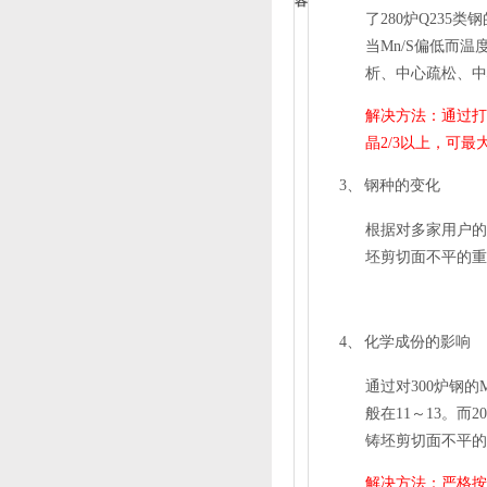
容
了
280
炉
Q235
类钢
当
Mn/S
偏低而温
析、中心疏松、中
解决方法：通过打
晶
2/3
以上，可最
3、
钢种的变化
根据对多家用户的
坯剪切面不平的重
4、
化学成份的影响
通过对
300
炉钢的
般在
11
～
13
。而
2
铸坯剪切面不平的
解决方法：严格按