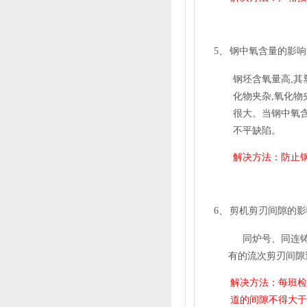
5、
钢中氧含量的影响
钢坯含氧量高
,
其
化物夹杂
,
氧化物
很大。当钢中氧
不平缺陷。
解决方法：防止
6、
剪机剪刃间隙的影
同炉号、同连
有的流次剪刃间隙
解决方法：每班检
道的间隙不得大于